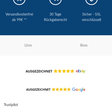
Versandkostenfrei
30 Tage
Sicher - SSL
ab 99€ **
Rückgaberecht
verschlüsselt
Liros
Boss
Trustpilot