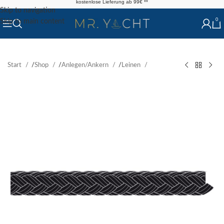
kostenlose Lieferung ab 99€ **
Skip to navigation
0
Skip to main content
Start
/
Shop
/
Anlegen/Ankern
/
Leinen