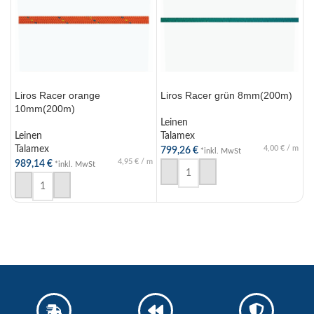
Liros Racer orange
Liros Racer grün 8mm(200m)
L
10mm(200m)
Leinen
L
Leinen
Talamex
T
Talamex
4,00
€
/
m
799,26
€
9
*inkl. MwSt
4,95
€
/
m
989,14
€
*inkl. MwSt
IN DEN WARENKORB
IN DEN WARENKORB