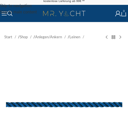
kostenlose Lieferung ab 99€ **
Skip to navigation
0
Skip to main content
Start
/
Shop
/
Anlegen/Ankern
/
Leinen