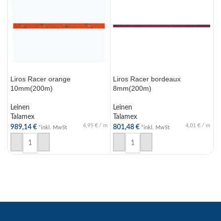
Liros Racer orange
Liros Racer bordeaux
L
10mm(200m)
8mm(200m)
L
Leinen
Leinen
T
Talamex
Talamex
9
4,95
€
/
m
4,01
€
/
m
989,14
€
801,48
€
*inkl. MwSt
*inkl. MwSt
IN DEN WARENKORB
IN DEN WARENKORB