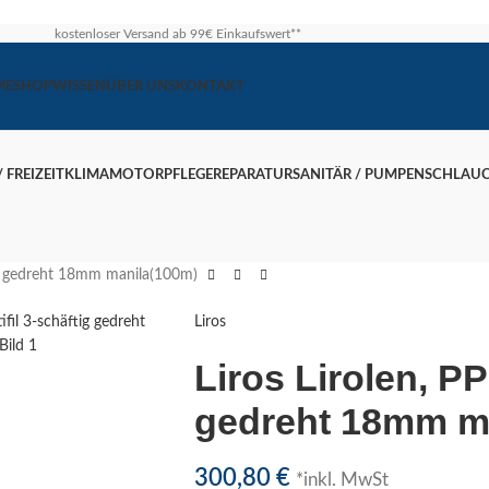
kostenloser Versand ab 99€ Einkaufswert**
ME
SHOP
WISSEN
ÜBER UNS
KONTAKT
 FREIZEIT
KLIMA
MOTOR
PFLEGE
REPARATUR
SANITÄR / PUMPEN
SCHLAU
tig gedreht 18mm manila(100m)
größern
Liros
Liros Lirolen, PP
gedreht 18mm m
300,80
€
*inkl. MwSt