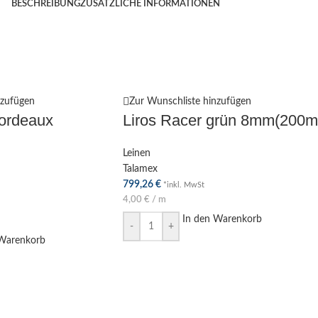
BESCHREIBUNG
ZUSÄTZLICHE INFORMATIONEN
nzufügen
Zur Wunschliste hinzufügen
bordeaux
Liros Racer grün 8mm(200m
Leinen
Talamex
799,26
€
*inkl. MwSt
4,00
€
/
m
In den Warenkorb
-
+
 Warenkorb