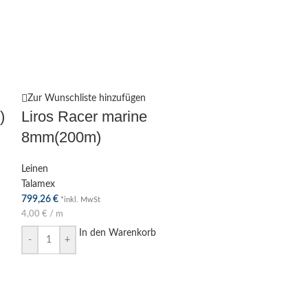
Zur Wunschliste hinzufügen
)
Liros Racer marine
8mm(200m)
Leinen
Talamex
799,26
€
*inkl. MwSt
4,00
€
/
m
In den Warenkorb
-
+
Zur Wunschliste
Liros Racer