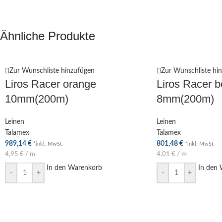
Ähnliche Produkte
Zur Wunschliste hinzufügen
Zur Wunschliste hi
Liros Racer orange
Liros Racer 
10mm(200m)
8mm(200m)
Leinen
Leinen
Talamex
Talamex
989,14
€
801,48
€
*inkl. MwSt
*inkl. MwSt
4,95
€
/
m
4,01
€
/
m
In den Warenkorb
In den
-
+
-
+