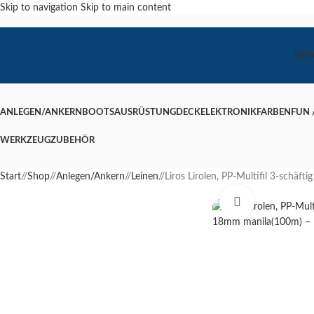
Skip to navigation
Skip to main content
HO
ANLEGEN/ANKERN
BOOTSAUSRÜSTUNG
DECK
ELEKTRONIK
FARBEN
FUN /
WERKZEUG
ZUBEHÖR
Start
/
Shop
/
Anlegen/Ankern
/
Leinen
/
Liros Lirolen, PP-Multifil 3-schäf
Klick zum Ver