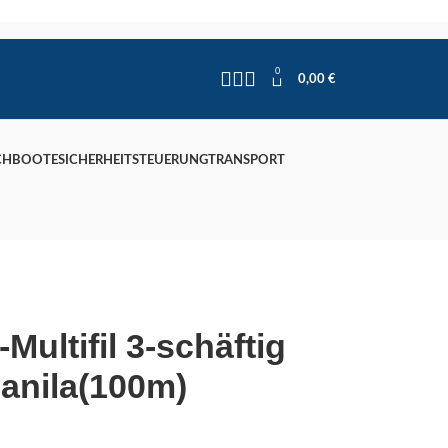
0
0,00
€
CHBOOTE
SICHERHEIT
STEUERUNG
TRANSPORT
-Multifil 3-schäftig
anila(100m)