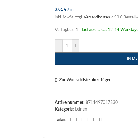
3,01
€
/
m
inkl. MwSt.
zzgl.
Versandkosten
< 99 € Bestellw
Verfügbar: 1
| Lieferzeit: ca. 12-14 Werktag
-
+
IN D
Zur Wunschliste hinzufügen
Artikelnummer:
8711497017830
Kategorie:
Leinen
Teilen: