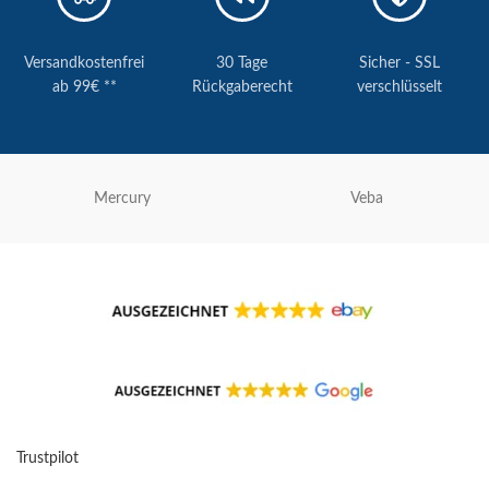
Versandkostenfrei
30 Tage
Sicher - SSL
ab 99€ **
Rückgaberecht
verschlüsselt
Mercury
Veba
Trustpilot