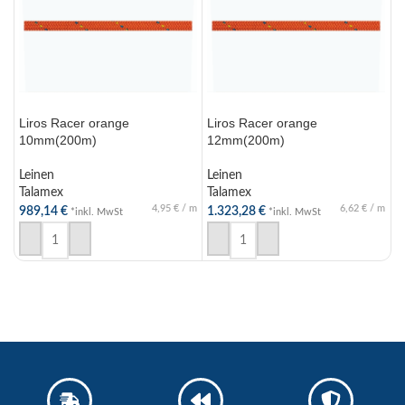
Liros Racer orange
Liros Racer orange
L
10mm(200m)
12mm(200m)
L
Leinen
Leinen
T
Talamex
Talamex
1
4,95
€
/
m
6,62
€
/
m
989,14
€
1.323,28
€
*inkl. MwSt
*inkl. MwSt
IN DEN WARENKORB
IN DEN WARENKORB