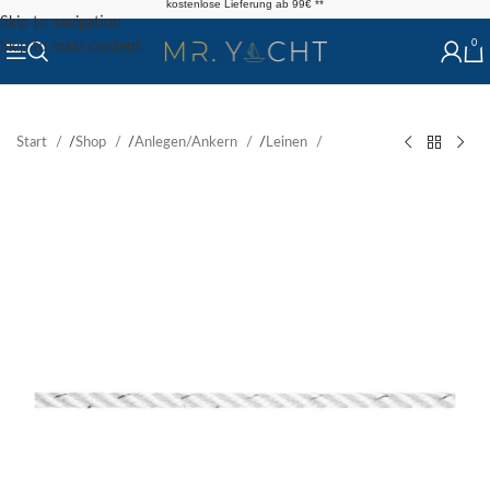
kostenlose Lieferung ab 99€ **
Skip to navigation
0
Skip to main content
Start
/
Shop
/
Anlegen/Ankern
/
Leinen