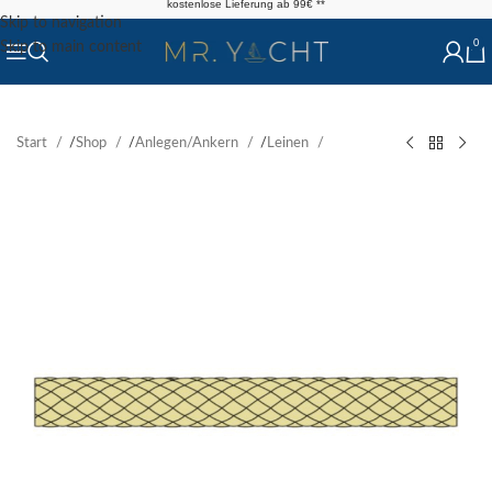
kostenlose Lieferung ab 99€ **
Skip to navigation
0
Skip to main content
Start
/
Shop
/
Anlegen/Ankern
/
Leinen