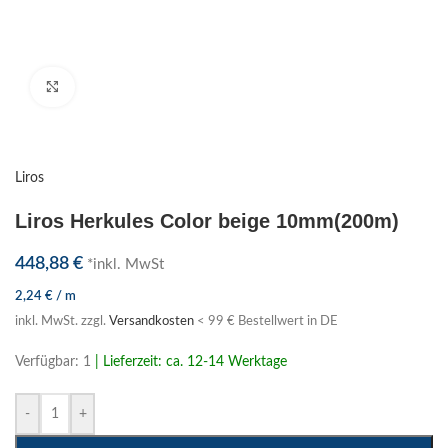
Klick zum Vergrößern
Liros
Liros Herkules Color beige 10mm(200m)
448,88
€
*inkl. MwSt
2,24
€
/
m
inkl. MwSt.
zzgl.
Versandkosten
< 99 € Bestellwert in DE
Verfügbar: 1
| Lieferzeit: ca. 12-14 Werktage
-
+