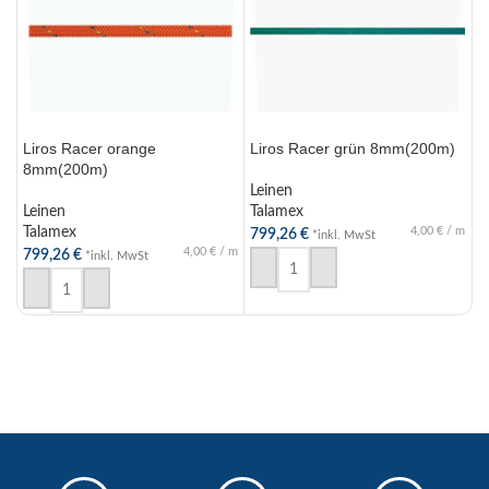
Liros Racer orange
Liros Racer grün 8mm(200m)
L
8mm(200m)
8
Leinen
Leinen
Talamex
L
Talamex
4,00
€
/
m
T
799,26
€
*inkl. MwSt
4,00
€
/
m
799,26
€
7
*inkl. MwSt
IN DEN WARENKORB
IN DEN WARENKORB