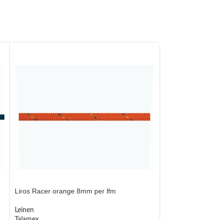
Liros Racer orange 8mm per lfm
Liros Racer oran
Leinen
Leinen
Talamex
Talamex