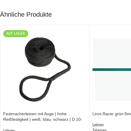
Ähnliche Produkte
AUF LAGER
Festmacherleinen mit Auge | hohe
Liros Racer grün 8
Reißfestigkeit | weiß, blau, schwarz | D 10-
24mm
Leinen
Talamex