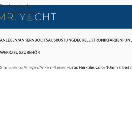
Skip to navigation
Skip to main content
ANLEGEN/ANKERN
BOOTSAUSRÜSTUNG
DECK
ELEKTRONIK
FARBEN
FUN /
WERKZEUG
ZUBEHÖR
Start
/
Shop
/
Anlegen/Ankern
/
Leinen
/
Liros Herkules Color 10mm silber(