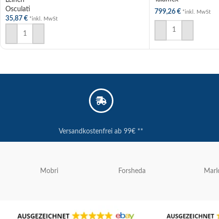
Leinen
Osculati
799,26
€
*inkl. MwSt
35,87
€
*inkl. MwSt
IN DEN WARENKOR
AUSFÜHRUNG WÄHLEN
Versandkostenfrei ab 99€ **
Mobri
Forsheda
Mar