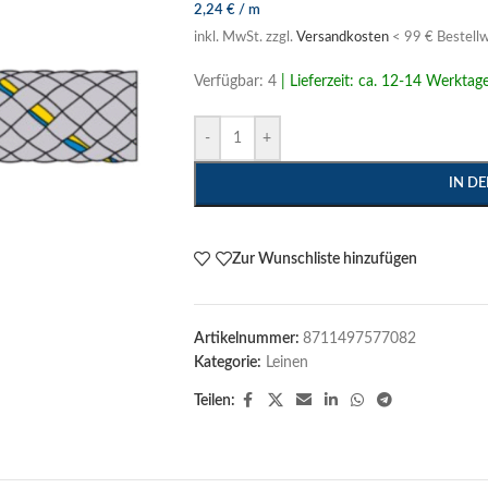
2,24
€
/
m
inkl. MwSt.
zzgl.
Versandkosten
< 99 € Bestellw
Verfügbar: 4
| Lieferzeit: ca. 12-14 Werktag
-
+
IN D
Zur Wunschliste hinzufügen
Artikelnummer:
8711497577082
Kategorie:
Leinen
Teilen: