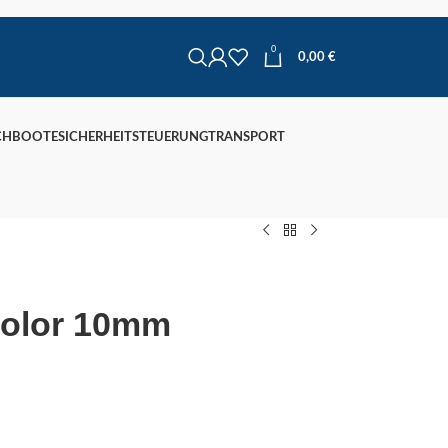
0
0,00
€
CHBOOTE
SICHERHEIT
STEUERUNG
TRANSPORT
Color 10mm