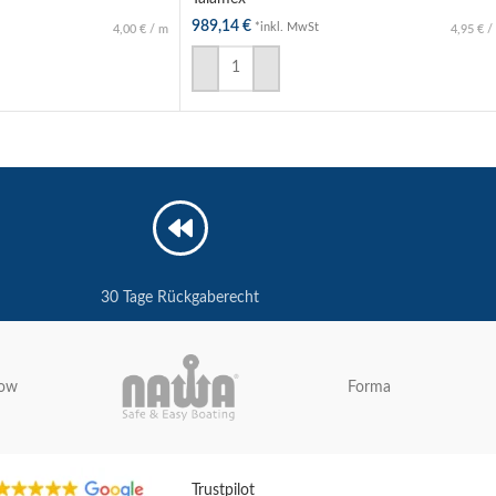
989,14
€
*inkl. MwSt
4,00
€
/
m
4,95
€
/
B
IN DEN WARENKORB
30 Tage Rückgaberecht
low
Forma
Trustpilot