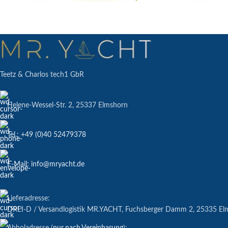
Teetz & Charlos tech1 GbR
Helene-Wessel-Str. 2, 25337 Elmshorn
Tel.: +49 (0)40 52479378
E-Mail: info@mryacht.de
Lieferadresse:
DREI-D / Versandlogistik MR.YACHT, Fuchsberger Damm 2, 25335 El
Abholadresse (
nur nach Vereinbarung
):