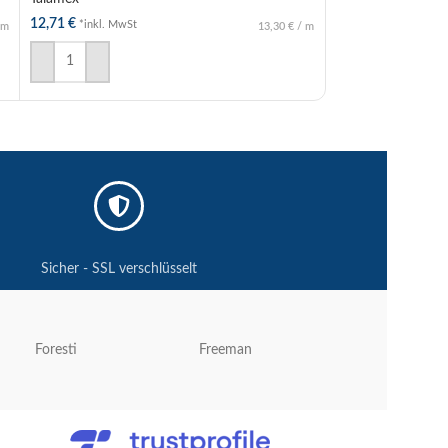
12,71
€
16,75
€
*inkl. MwSt
*inkl. MwSt
m
13,30
€
/
m
IN DEN WARENKORB
IN DEN WAREN
Sicher - SSL verschlüsselt
Foresti
Freeman