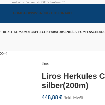
kostenloser Versand ab 99€ Einkaufswert**
HOME
SHOP
WISSEN
ÜBER UNS
KONTAKT
 FREIZEIT
KLIMA
MOTOR
PFLEGE
REPARATUR
SANITÄR / PUMPEN
SCHLAU
200m)
Liros
Liros Herkules 
silber(200m)
448,88
€
*inkl. MwSt