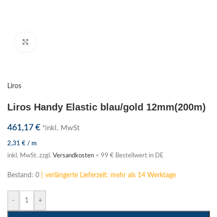
Klick zum Vergrößern
Liros
Liros Handy Elastic blau/gold 12mm(200m)
461,17
€
*inkl. MwSt
2,31
€
/
m
inkl. MwSt.
zzgl.
Versandkosten
< 99 € Bestellwert in DE
Bestand: 0
| verlängerte Lieferzeit: mehr als 14 Werktage
-
+