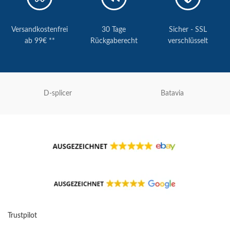
Versandkostenfrei
30 Tage
Sicher - SSL
ab 99€ **
Rückgaberecht
verschlüsselt
D-splicer
Batavia
Trustpilot