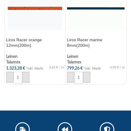
Liros Racer orange
Liros Racer marine
L
12mm(200m)
8mm(200m)
L
Leinen
Leinen
T
Talamex
Talamex
7
6,62
€
/
m
4,00
€
/
m
1.323,28
€
799,26
€
*inkl. MwSt
*inkl. MwSt
IN DEN WARENKORB
IN DEN WARENKORB