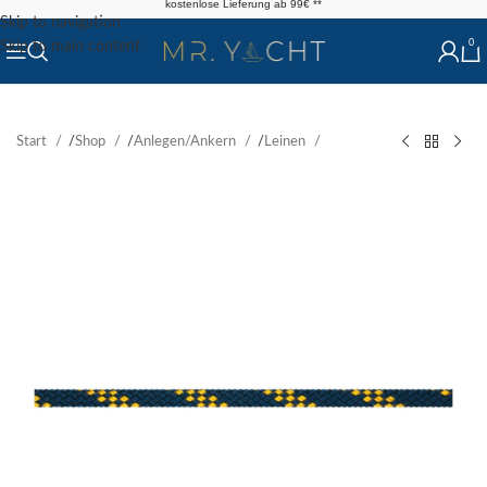
kostenlose Lieferung ab 99€ **
Skip to navigation
0
Skip to main content
Start
/
Shop
/
Anlegen/Ankern
/
Leinen