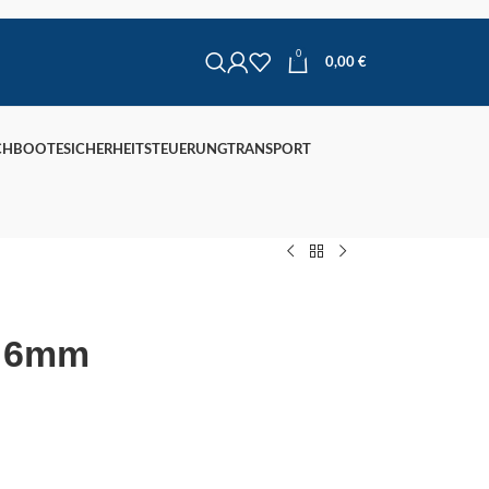
0
0,00
€
CHBOOTE
SICHERHEIT
STEUERUNG
TRANSPORT
l 6mm