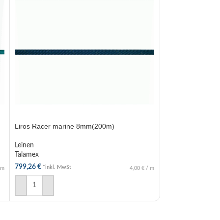
Liros Racer marine 8mm(200m)
Liros Racer mar
Leinen
Leinen
Talamex
Talamex
799,26
€
989,14
€
*inkl. MwSt
*inkl. MwS
m
4,00
€
/
m
IN DEN WARENKORB
IN DEN WAREN