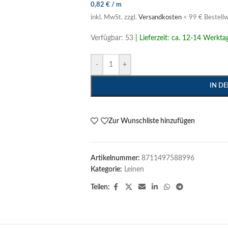
0,82
€
/
m
inkl. MwSt.
zzgl.
Versandkosten
< 99 € Bestellw
Verfügbar: 53
| Lieferzeit: ca. 12-14 Werkta
-
+
IN D
Zur Wunschliste hinzufügen
Artikelnummer:
8711497588996
Kategorie:
Leinen
Teilen: