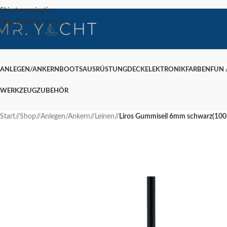
Skip to navigation
Skip to main content
ANLEGEN/ANKERN
BOOTSAUSRÜSTUNG
DECK
ELEKTRONIK
FARBEN
FUN /
WERKZEUG
ZUBEHÖR
Start
/
Shop
/
Anlegen/Ankern
/
Leinen
/
Liros Gummiseil 6mm schwarz(10