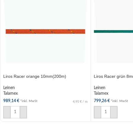
Liros Racer orange 10mm(200m)
Liros Racer grün 8
Leinen
Leinen
Talamex
Talamex
989,14
€
799,26
€
*inkl. MwSt
*inkl. MwSt
4,95
€
/
m
IN DEN WARENKORB
IN DEN WARENKOR