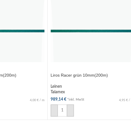
mm(200m)
Liros Racer grün 10mm(200m)
Leinen
Talamex
989,14
€
*inkl. MwSt
4,00
€
/
m
4,95
€
/
B
IN DEN WARENKORB