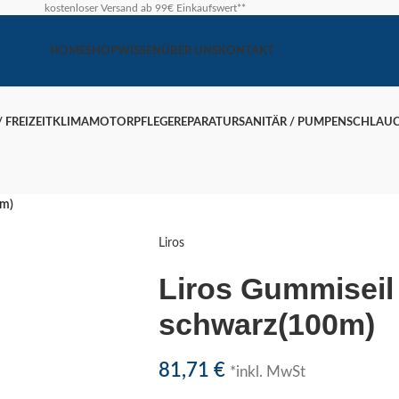
kostenloser Versand ab 99€ Einkaufswert**
HOME
SHOP
WISSEN
ÜBER UNS
KONTAKT
 FREIZEIT
KLIMA
MOTOR
PFLEGE
REPARATUR
SANITÄR / PUMPEN
SCHLAU
0m)
Liros
Liros Gummisei
schwarz(100m)
81,71
€
*inkl. MwSt