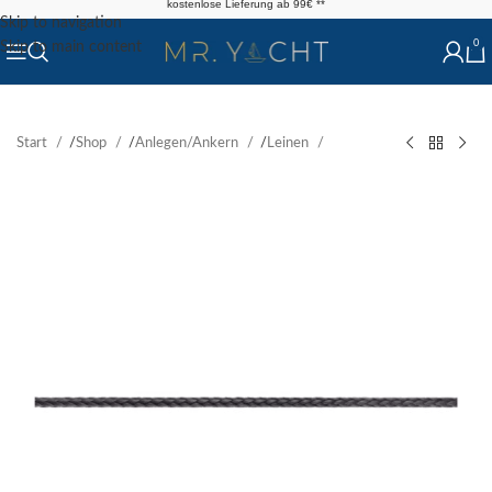
kostenlose Lieferung ab 99€ **
Skip to navigation
0
Skip to main content
Start
/
Shop
/
Anlegen/Ankern
/
Leinen