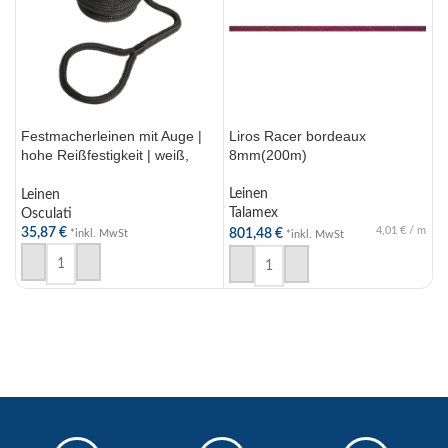
Festmacherleinen mit Auge |
Liros Racer bordeaux
L
hohe Reißfestigkeit | weiß,
8mm(200m)
1
blau, schwarz | D 10-24mm
Leinen
L
Leinen
Talamex
T
Osculati
4,01
€
/
m
35,87
€
801,48
€
9
*inkl. MwSt
*inkl. MwSt
AUSFÜHRUNG WÄHLEN
IN DEN WARENKORB