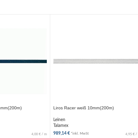
 8mm(200m)
Liros Racer weiß 10mm(200m)
Leinen
Talamex
989,14
€
*inkl. MwSt
4,00
€
/
m
4,95
€
/