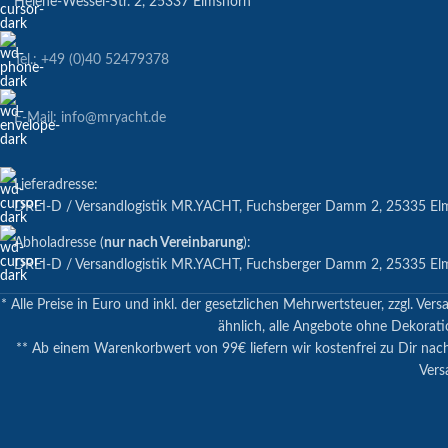
Helene-Wessel-Str. 2, 25337 Elmshorn
Tel.: +49 (0)40 52479378
E-Mail: info@mryacht.de
Lieferadresse:
DREI-D / Versandlogistik MR.YACHT, Fuchsberger Damm 2, 25335 El
Abholadresse (
nur nach Vereinbarung
):
DREI-D / Versandlogistik MR.YACHT, Fuchsberger Damm 2, 25335 El
* Alle Preise in Euro und inkl. der gesetzlichen Mehrwertsteuer, zzgl.
ähnlich, alle Angebote ohne Dekoratio
** Ab einem Warenkorbwert von 99€ liefern wir kostenfrei zu Dir nac
Vers