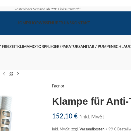
kostenloser Versand ab 99€ Einkaufswert**
HOME
SHOP
WISSEN
ÜBER UNS
KONTAKT
 FREIZEIT
KLIMA
MOTOR
PFLEGE
REPARATUR
SANITÄR / PUMPEN
SCHLAU
m
Facnor
Klampe für Anti
152,10
€
*inkl. MwSt
inkl. MwSt.
zzgl.
Versandkosten
< 99 € Bestellw