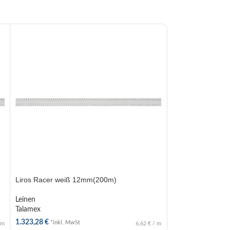
Liros Racer weiß 12mm(200m)
Liros Racer oran
Leinen
Leinen
Talamex
Talamex
1.323,28
€
12,71
€
*inkl. MwSt
*inkl. MwSt
m
6,62
€
/
m