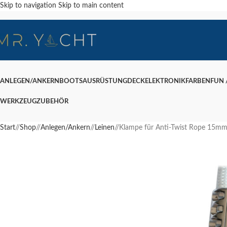
Skip to navigation
Skip to main content
ANLEGEN/ANKERN
BOOTSAUSRÜSTUNG
DECK
ELEKTRONIK
FARBEN
FUN /
WERKZEUG
ZUBEHÖR
Start
/
Shop
/
Anlegen/Ankern
/
Leinen
/
Klampe für Anti-Twist Rope 15m