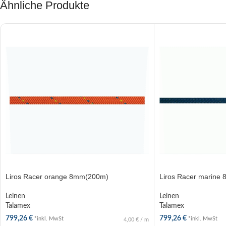
Ähnliche Produkte
Liros Racer orange 8mm(200m)
Liros Racer marine
Leinen
Leinen
Talamex
Talamex
799,26
€
799,26
€
*inkl. MwSt
*inkl. MwSt
4,00
€
/
m