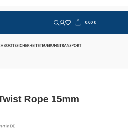
0
0,00
€
CHBOOTE
SICHERHEIT
STEUERUNG
TRANSPORT
-Twist Rope 15mm
ert in DE