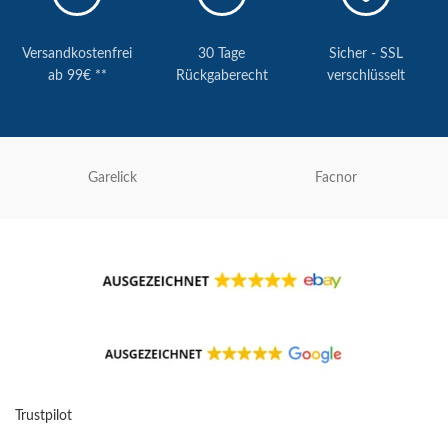
Versandkostenfrei
30 Tage
Sicher - SSL
ab 99€ **
Rückgaberecht
verschlüsselt
Garelick
Facnor
Trustpilot