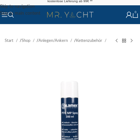
kostenlose Lieferung ab 99€ **
Skip to navigation
0
Skip to main content
Start
/
Shop
/
Anlegen/Ankern
/
Kettenzubehör