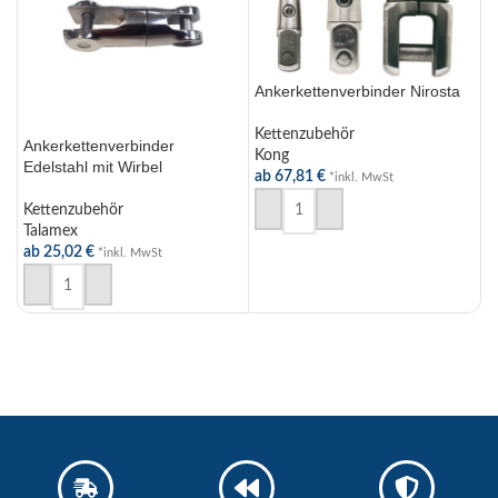
Ankerkettenverbinder Nirosta
Kettenzubehör
Ankerkettenverbinder
T
Kong
Edelstahl mit Wirbel
A
ab
67,81
€
*inkl. MwSt
d
–
AUSFÜHRUNG WÄHLEN
Kettenzubehör
K
Talamex
T
ab
25,02
€
a
*inkl. MwSt
AUSFÜHRUNG WÄHLEN