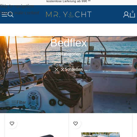
kostenlose Lieferung ab 99€ **
Skip to navigation
0
Skip to main content
Bedflex
Kategorien
Schließen
Start
/
Produkt Marke
/
Bedflex
Alle 12 Ergebnisse werden angezeigt
Filter