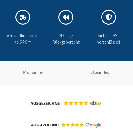
Versandkostenfrei
30 Tage
Sicher - SSL
ab 99€ **
Rückgaberecht
verschlüsselt
Promariner
Oceanflex