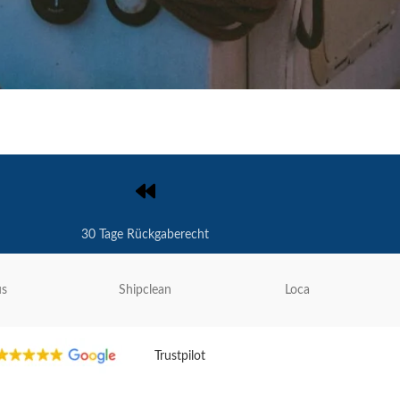
30 Tage Rückgaberecht
us
Shipclean
Loca
Trustpilot