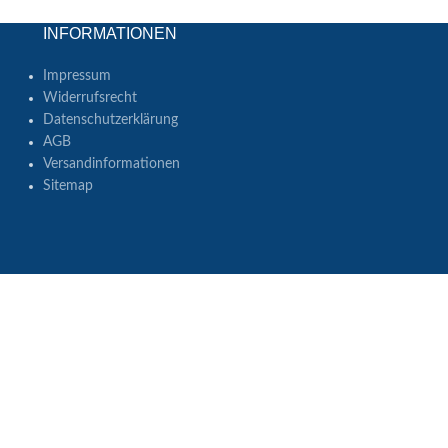
INFORMATIONEN
Impressum
Widerrufsrecht
Datenschutzerklärung
AGB
Versandinformationen
Sitemap
en. Änderungen und Irrtümer vorbehalten. Abbildungen
biet: Deutschland.
s (ausgenommen Speditions- und Inselversand). Die