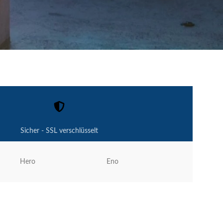
Sicher - SSL verschlüsselt
Hero
Eno
Velair