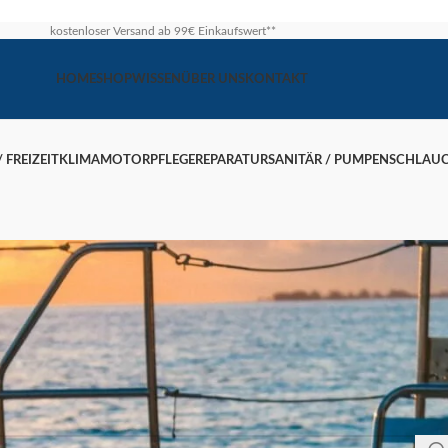
kostenloser Versand ab 99€ Einkaufswert**
HOME
SHOP
WISSEN
ÜBER UNS
KONTAKT
 FREIZEIT
KLIMA
MOTOR
PFLEGE
REPARATUR
SANITÄR / PUMPEN
SCHLAU
Blog
Startseite
/
Blog
 hilft die Suchfunktion passende Beiträge zu finden.