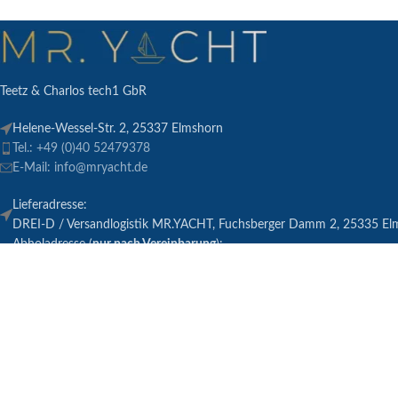
Teetz & Charlos tech1 GbR
Helene-Wessel-Str. 2, 25337 Elmshorn
Tel.: +49 (0)40 52479378
E-Mail: info@mryacht.de
Lieferadresse:
DREI-D / Versandlogistik MR.YACHT, Fuchsberger Damm 2, 25335 El
Abholadresse (
nur nach Vereinbarung
):
DREI-D / Versandlogistik MR.YACHT, Fuchsberger Damm 2, 25335 El
* Alle Preise in Euro und inkl. der gesetzlichen Mehrwertsteuer, zzgl.
ähnlich, alle Angebote ohne Dekoratio
** Ab einem Warenkorbwert von 99€ liefern wir kostenfrei zu Dir nac
Vers