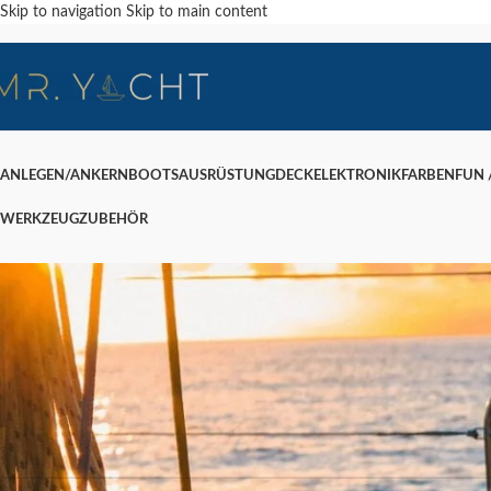
Skip to navigation
Skip to main content
ANLEGEN/ANKERN
BOOTSAUSRÜSTUNG
DECK
ELEKTRONIK
FARBEN
FUN /
WERKZEUG
ZUBEHÖR
Nichts gefunden
Entschuldigung, leider wurden keine Ergebnisse gefunden. Möglicherweise